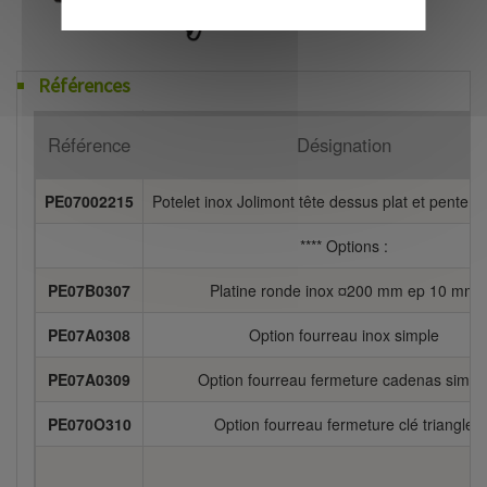
Références
Référence
Désignation
PE07002215
Potelet inox Jolimont tête dessus plat et pente ci
**** Options :
PE07B0307
Platine ronde inox ¤200 mm ep 10 mm
PE07A0308
Option fourreau inox simple
PE07A0309
Option fourreau fermeture cadenas simpl
PE070O310
Option fourreau fermeture clé triangle