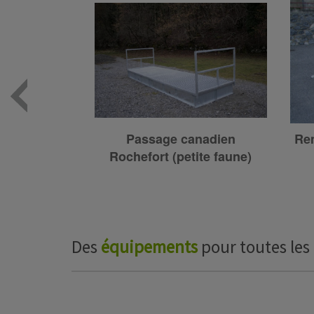
Podium modulable Espingo
P
0.70 à 1.20m de haut
(module 2x2m)
Des
équipements
pour toutes les