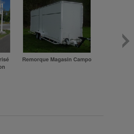
Tourniquet mécanique
r
Miramas