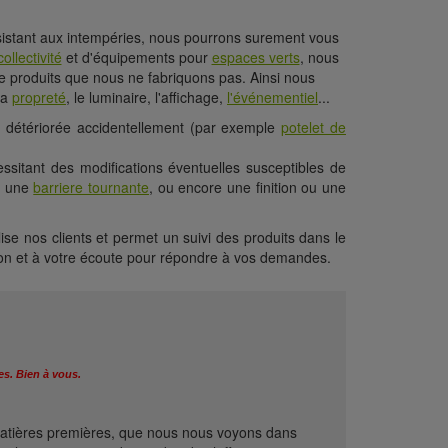
istant aux intempéries, nous pourrons surement vous
ollectivité
et d'équipements pour
espaces verts
, nous
de produits que nous ne fabriquons pas. Ainsi nous
 la
propreté
, le luminaire, l'affichage,
l'événementiel
...
e détériorée accidentellement (par exemple
potelet de
ssitant des modifications éventuelles susceptibles de
, une
barriere tournante
, ou encore une finition ou une
lise nos clients et permet un suivi des produits dans le
tion et à votre écoute pour répondre à vos demandes.
s. Bien à vous.
e matières premières, que nous nous voyons dans