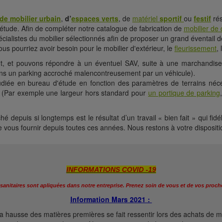
e mobilier urbain
,
d’
espaces verts
, de
matériel
sportif
ou
festif
rés
e étude. Afin de compléter notre catalogue de fabrication de
mobilier de c
pécialistes du mobilier sélectionnés afin de proposer un grand éventail 
ous pourriez avoir besoin pour le mobilier d'extérieur, le
fleurissement
,
nt, et pouvons répondre à un éventuel SAV, suite à une marchandis
s un parking accroché malencontreusement par un véhicule).
tudiée en bureau d'étude en fonction des paramètres de terrains néce
 (Par exemple une largeur hors standard pour
un portique
de parking
depuis si longtemps est le résultat d’un travail « bien fait » qui fidé
 vous fournir depuis toutes ces années. Nous restons à votre disposi
INFORMATIONS COVID -19
sanitaires sont apliquées dans notre entreprise.
Prenez soin de vous et de vos proche
Information Mars 2021 :
e la hausse des matières premières se fait ressentir lors des achats d