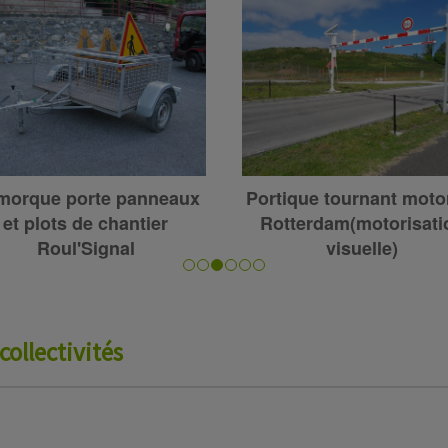
ortique manuel à lisse
Banc Théza avec
coulissante Cadeo -
accoudoirs a fixer su
support
collectivités