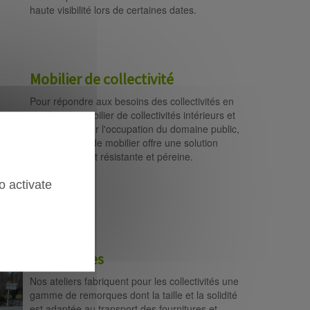
haute visibilité lors de certaines dates.
Mobilier de collectivité
Pour répondre aux besoins des collectivités en
matière de mobilier de collectivités intérieurs et
extérieurs, pour l'occupation du domaine public,
notre gamme de mobilier offre une solution
d'ameublement résistante et péreine.
o activate
Remorques
Nos ateliers fabriquent pour les collectivités une
gamme de remorques dont la taille et la solidité
est adaptée au transport des fournitures et