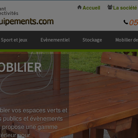
Accueil
La société
0
Sport et jeux
Evènementiel
Stockage
Mobilier de
OBILIER
bler vos espaces verts et
s publics et évènements
vous propose une gamme
térieur pour