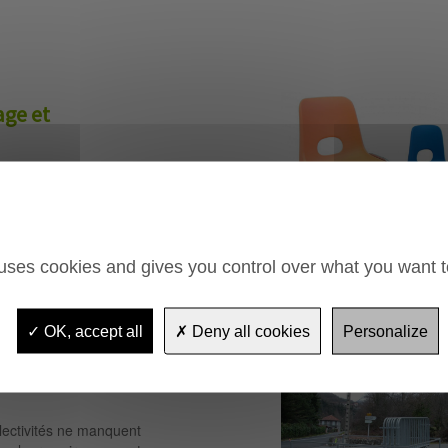
age et
les doivent faire face aux
 manutention et en
 servant de façon
évènements, évitant
oration.
 uses cookies and gives you control over what you want t
OK, accept all
Deny all cookies
Personalize
 de sécurité et
ectivités ne manquent