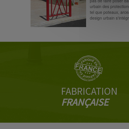
pas de faire poser d
urbain des protection
tel que poteaux, arc
design urbain s'intég
FABRICATION
FRANÇAISE