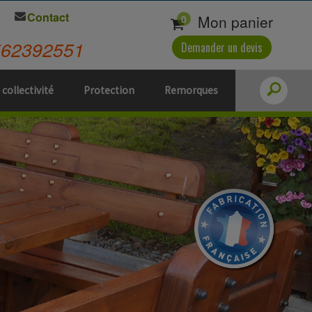
Contact
Mon panier
0
562392551
Demander un devis
 collectivité
Protection
Remorques