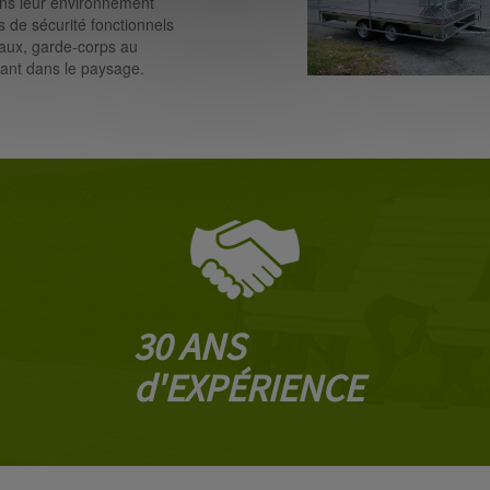
ans leur environnement
s de sécurité fonctionnels
eaux, garde-corps au
rant dans le paysage.
30 ANS
d'EXPÉRIENCE