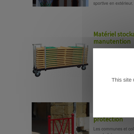
sportive en extérieur.
Matériel stock
manutention
Les collectivités loca
besoins constants en
stockage de matériel
ponctuelle pour des 
vandalisme /ou détéri
This site
Mobilier urbain
protection
Les communes et coll