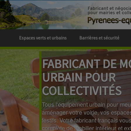
Espaces verts et urbains
Barrières et sécurité
FABRICANT DE M
URBAIN POUR
COLLECTIVITÉS
Tous l'équipement urbain pour meu
aménager votre voirie, vos espace
festifs. Votre fabricant français 
complète de mobilier intérieur et ex