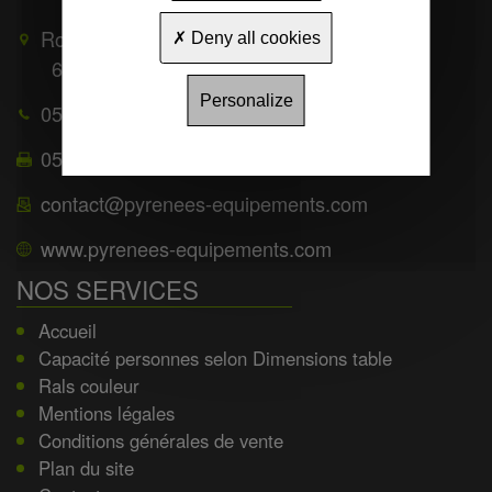
Route de Mauléon
Deny all cookies
65370
TROUBAT
Personalize
05 62 39 25 51
05 62 39 22 55
contact@pyrenees-equipements.com
www.pyrenees-equipements.com
NOS SERVICES
Accueil
Capacité personnes selon Dimensions table
Rals couleur
Mentions légales
Conditions générales de vente
Plan du site