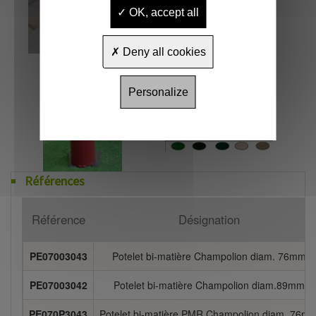
OK, accept all
Deny all cookies
Personalize
Références
Référence
Désignation
PE07003043
Potelet bi-matière Champolion diam. 76mm
PE07003042
Potelet bi-matière Champolion diam.89mm
PE070P3043
Potelet bi-matière PMR Champolion diam. 76m