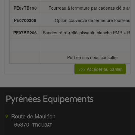
PE07TB198
Fourreau à fermeture par cadenas clé triangl
PE0700306
Option couvercle de fermeture fourreau
PE07BR206
Bandes rétro-réfléchissante blanche PMR + Rai
Port en sus nous consulter
>>> Accéder au panier
Route de Mauléon
65370
TROUBAT