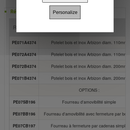
Références
Personalize
Référence
Désignation
PE071A4374
Potelet bois et inox Arbizon diam. 110mm
PE072A4374
Potelet bois et inox Arbizon diam. 110mm
PE072B4374
Potelet bois et inox Arbizon diam. 200mm
PE071B4374
Potelet bois et inox Arbizon diam. 200mm
OPTIONS :
PE07SB196
Fourreau d'amovibilité simple
PE07BB196
Fourreau d'amovibilité avec fermeture par bou
PE07CB197
Fourreau à fermeture par cadenas simple