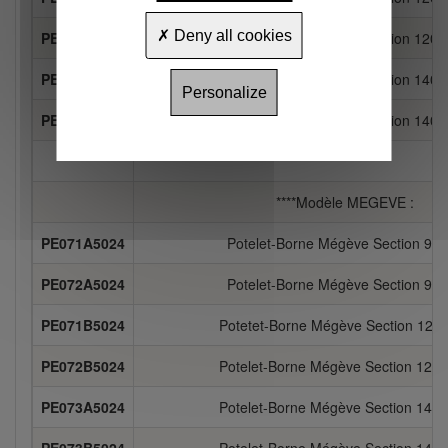
Deny all cookies
PE072B5026
Potelet-Borne Gargas Section 120
PE071C5026
Potelet-Borne Gargas Section 140
Personalize
PE072C5026
Potelet-Borne Gargas Section 140
****Modèle MEGEVE :
PE071A5024
Potelet-Borne Mégève Section 90
PE072A5024
Potelet-Borne Mégève Section 90
PE071B5024
Potetet-Borne Mégève Section 120
PE072B5024
Potelet-Borne Mégève Section 120
PE073A5024
Potelet-Borne Mégève Section 140