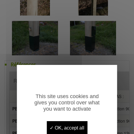
Références
Référence
Désignation
This site uses cookies and
****Modèle GARGAS :
gives you control over what
PE071A5026
Potelet -Borne Gargas Section 90 x
you want to activate
PE072A5026
Potelet-Borne Gargas Section 90x
OK, accept all
PE071B5026
Potelet-Borne Gargas Section 120