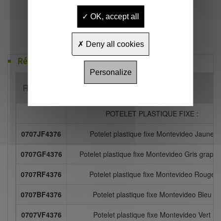
OK, accept all
Deny all cookies
Références
Personalize
Référence
Désignation
POTELET PLASTIQUE FIXE :
0707JF4376
Potelet plastique fixe Montevideo Jaune
0707GF4376
Potelet plastique fixe Montevideo Gris graphi
0707RF4376
Potelet plastique fixe Montevideo Rouge
0707BF4376
Potelet plastique fixe Montevideo Bleu
0707VF4376
Potelet plastique fixe Montevideo Vert