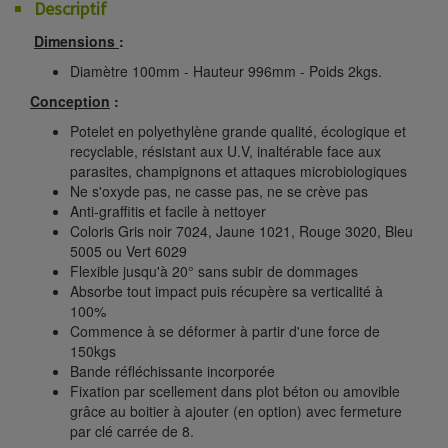
Descriptif
Dimensions
:
Diamètre 100mm - Hauteur 996mm - Poids 2kgs.
Conception
:
Potelet en polyethylène grande qualité, écologique et
recyclable, résistant aux U.V, inaltérable face aux
parasites, champignons et attaques microbiologiques
Ne s'oxyde pas, ne casse pas, ne se crève pas
Anti-graffitis et facile à nettoyer
Coloris Gris noir 7024, Jaune 1021, Rouge 3020, Bleu
5005 ou Vert 6029
Flexible jusqu'à 20° sans subir de dommages
Absorbe tout impact puis récupère sa verticalité à
100%
Commence à se déformer à partir d'une force de
150kgs
Bande réfléchissante incorporée
Fixation par scellement dans plot béton ou amovible
grâce au boitier à ajouter (en option) avec fermeture
par clé carrée de 8.