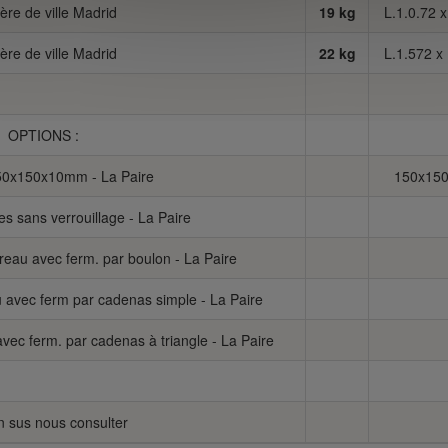
ière de ville Madrid
19 kg
L.1.0.72 
ière de ville Madrid
22 kg
L.1.572 x
OPTIONS :
150x150x10mm - La Paire
150x15
s sans verrouillage - La Paire
reau avec ferm. par boulon - La Paire
 avec ferm par cadenas simple - La Paire
vec ferm. par cadenas à triangle - La Paire
n sus nous consulter