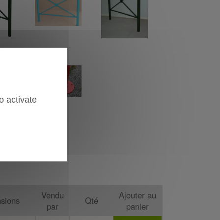
o activate
Vendu
Ajouter au
sions
Qté
par
panier