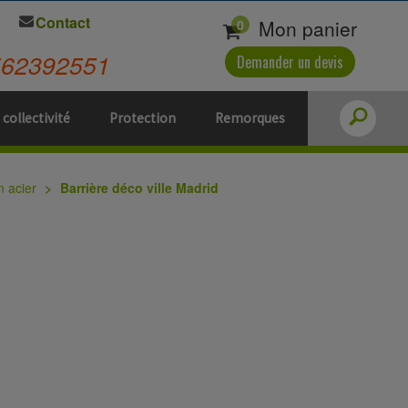
Contact
Mon panier
0
562392551
Demander un devis
 collectivité
Protection
Remorques
n acier
Barrière déco ville Madrid