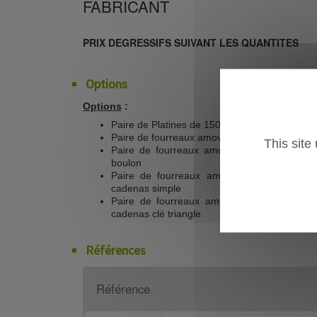
FABRICANT
PRIX DEGRESSIFS SUIVANT LES QUANTITES
Options
Options
:
Paire de Platines de 150x150x10mm percées, 
Paire de fourreaux amovibles simples sans ve
This site
Paire de fourreaux amovibles : 1 Fourreau
boulon
Paire de fourreaux amovibles : 1 Fourrea
cadenas simple
Paire de fourreaux amovibles : 1 Fourrea
cadenas clé triangle
Références
Référence