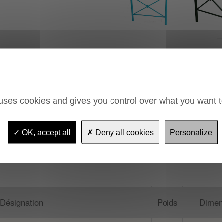
à spitter
rrouillage
 uses cookies and gives you control over what you want t
 simple + 1 Fourreau ferm. par
u simple + 1 Fourreau ferm. à
OK, accept all
Deny all cookies
Personalize
u simple + 1 Fourreau ferm. à
Désignation
Poids
Dimen