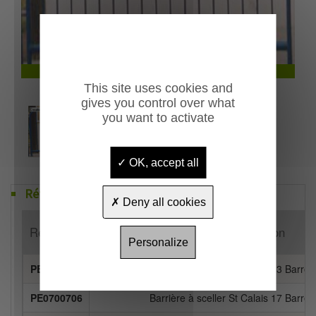
Barrière déco ville St Calais
This site uses cookies and
gives you control over what
you want to activate
OK, accept all
Références
Deny all cookies
Référence
Désignation
Personalize
PE0700713
Barrière à sceller St Calais 13 Barre
PE0700706
Barrière à sceller St Calais 17 Barre