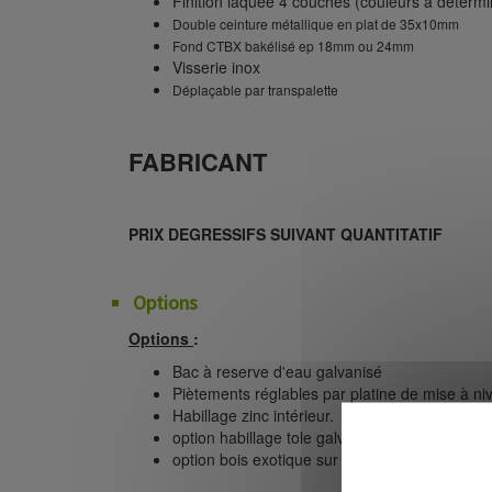
Finition laquée 4 couches (couleurs à détermi
Double ceinture métallique en plat de 35x10mm
Fond CTBX bakélisé ep 18mm ou 24mm
Visserie inox
Déplaçable par transpalette
FABRICANT
PRIX DEGRESSIFS SUIVANT QUANTITATIF
Options
Options
:
Bac à reserve d'eau galvanisé
Piètements réglables par platine de mise à ni
Habillage zinc intérieur.
option habillage tole galvanisé interieur
option bois exotique sur demande