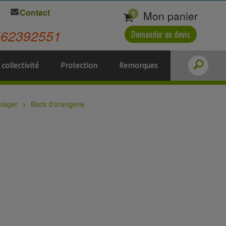
Contact
Mon panier
0
562392551
Demander un devis
 collectivité
Protection
Remorques
otager
Bacs d'orangerie