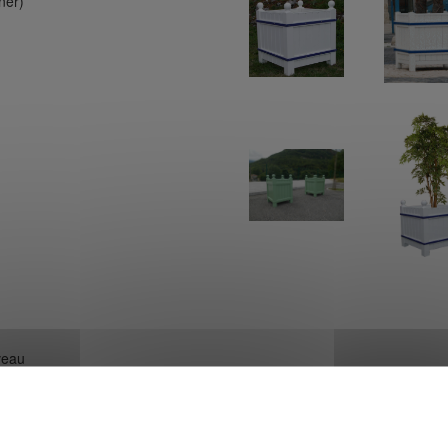
ner)
veau