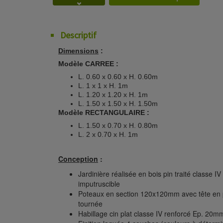
Descriptif
Dimensions
:
Modèle CARREE :
L. 0.60 x 0.60 x H. 0.60m
L. 1 x 1 x H. 1m
L. 1.20 x 1.20 x H. 1m
L. 1.50 x 1.50 x H. 1.50m
Modèle RECTANGULAIRE :
L. 1.50 x 0.70 x H. 0.80m
L. 2 x 0.70 x H. 1m
Conception
:
Jardinière réalisée en bois pin traité classe I
imputruscible
Poteaux en section 120x120mm avec tête en 
tournée
Habillage cin plat classe IV renforcé Ep. 20m