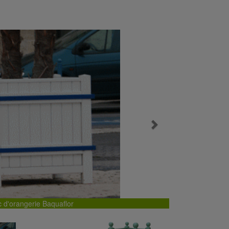
Next
 d'orangerie Baquaflor