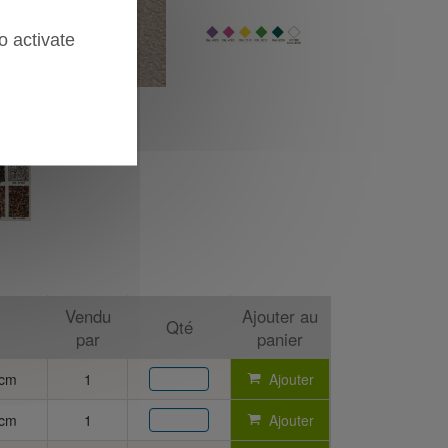
o activate
Vendu
Ajouter au
Qté
par
panier
0cm
1
Ajouter
0cm
1
Ajouter