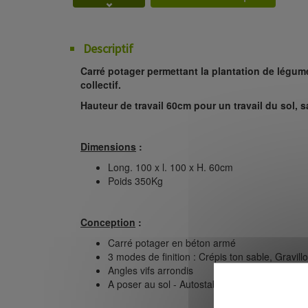
Descriptif
Carré potager permettant la plantation de légum
collectif.
Hauteur de travail 60cm pour un travail du sol, s
Dimensions
:
Long. 100 x l. 100 x H. 60cm
Poids 350Kg
Conception
:
Carré potager en béton armé
3 modes de finition : Crépis ton sable, Gravil
Angles vifs arrondis
A poser au sol - Autostable