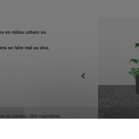
es en milieu urbain ou
ans se faire mal au dos.
Previous
lons ou Couleur (Voir nuanciers)
Carré