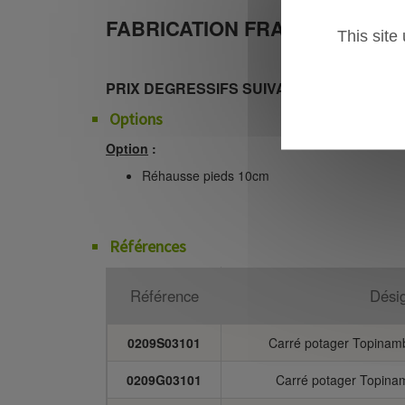
FABRICATION FRANCAISE
This site
PRIX DEGRESSIFS SUIVANT QUANTITATI
Options
Option
:
Réhausse pieds 10cm
Références
Référence
Dési
0209S03101
Carré potager Topinamb
0209G03101
Carré potager Topinam