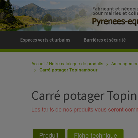
Espaces verts et urbains
Barrières et sécurité
Accueil / Notre catalogue de produits
Aménagement 
Carré potager Topinambour
Carré potager Top
Les tarifs de nos produits vous seront co
Produit
Fiche technique