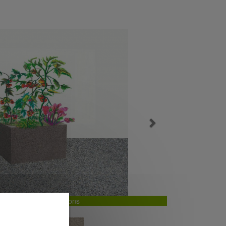
Next
 potager béton gravillons