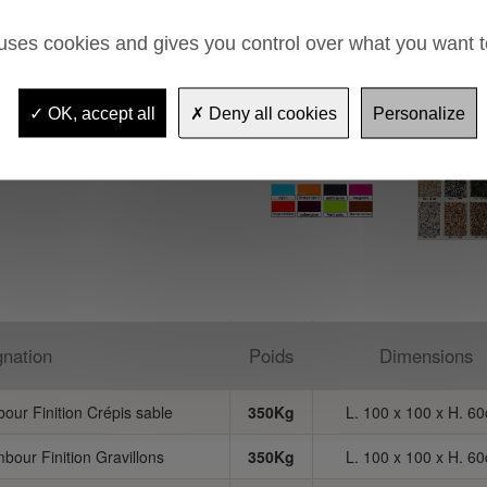
 uses cookies and gives you control over what you want t
FS
OK, accept all
Deny all cookies
Personalize
gnation
Poids
Dimensions
our Finition Crépis sable
350Kg
L. 100 x 100 x H. 6
bour Finition Gravillons
350Kg
L. 100 x 100 x H. 6