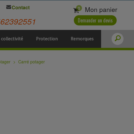
Contact
Mon panier
0
562392551
Demander un devis
 collectivité
Protection
Remorques
otager
Carré potager