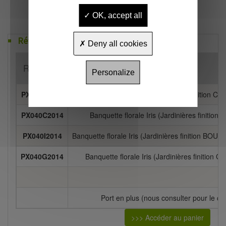
OK, accept all
Références
Deny all cookies
Référence
Désignation
Personalize
PX040S2014
Banquette florale Iris (Jardinières finition 
PX040C2014
Banquette florale Iris (Jardinières finitio
PX040I2014
Banquette florale Iris (Jardinières finition BO
PX040G2014
Banquette florale Iris (Jardinières finition
Port en plus (nous consulter pour le chi
>>> Accéder au panier