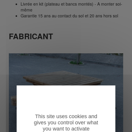
Livrée en kit (plateau et bancs montés) - A monter soi-
même
Garantie 15 ans au contact du sol et 20 ans hors sol
FABRICANT
Previous
Next
This site uses cookies and
gives you control over what
you want to activate