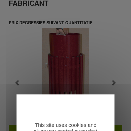
FABRICANT
PRIX DEGRESSIFS SUIVANT QUANTITATIF
Previous
Next
This site uses cookies and
Seau incorporé
Cor