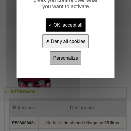
gives you control over what
you want to activate
OK, accept all
Deny all cookies
Personalize
Références
Référence
Désignation
PE06008881
Corbeille demi-ronde Bergamo 65 litres