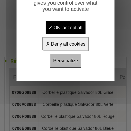
gives you control over what
you want to activate
OK, accept all
Deny all cookies
Références
Personalize
Référence
Désignation
Poid
0706G08888
Corbeille plastique Salvador 80L Grise
0706V08888
Corbeille plastique Salvador 80L Verte
0706R08888
Corbeille plastique Salvador 80L Rouge
0706B08888
Corbeille plastique Salvador 80L Bleue