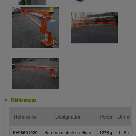
Références
Référence
Désignation
Poids
Dimensi
PE08601920
Barrière motorisée Bidart
127Kg
L. 6 x H