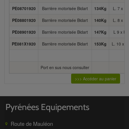
PE08701920
Barrière motorisée Bidart
134Kg
L. 7 x H
PE08801920
Barrière motorisée Bidart
140Kg
L. 8 x H
PE08901920
Barrière motorisée Bidart
147Kg
L 9 x H.
PE081X1920
Barrière motorisée Bidart
153Kg
L. 10 x H
Port en sus nous consulter
>>> Accéder au panier
Route de Mauléon