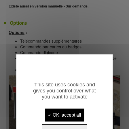
Existe aussi en version manuelle - Sur demande.
Options
Options
:
Télécommandes supplémentaires
Commande par cartes ou badges
Commande digicode
Commande par bouton poussoir (depuis un poste de
contrôle)
Commande par horloge
This site uses cookies and
gives you control over what
you want to activate
OK, accept all
Previous
Next