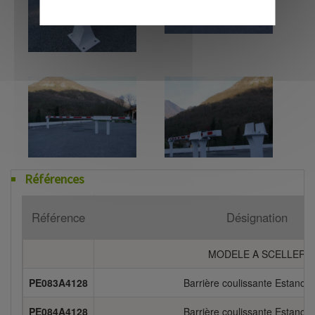
Références
Référence
Désignation
MODELE A SCELLER
PE083A4128
Barrière coulissante Estanca
PE084A4128
Barrière coulissante Estanca