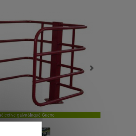
Next
 sélective galva&laqué Cueno