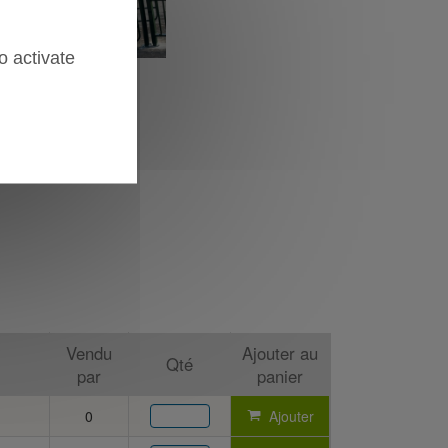
o activate
Vendu
Ajouter au
Qté
par
panier
0
Ajouter