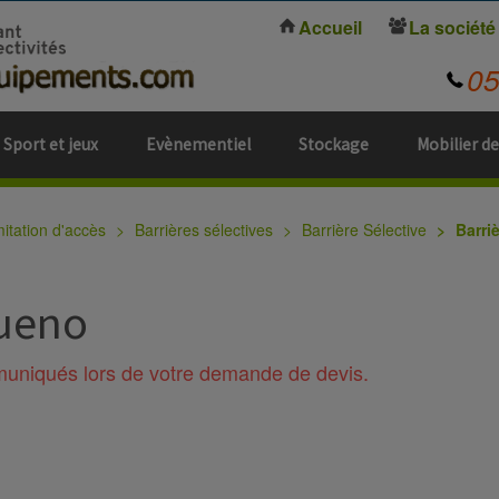
Accueil
La société
0
Sport et jeux
Evènementiel
Stockage
Mobilier de
mitation d'accès
Barrières sélectives
Barrière Sélective
Barri
Cueno
mmuniqués lors de votre demande de devis.