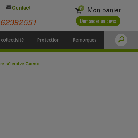
Contact
Mon panier
0
562392551
Demander un devis
 collectivité
Protection
Remorques
ère sélective Cueno