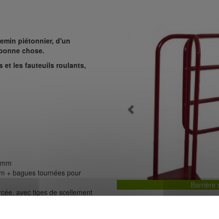
emin piétonnier, d'un
e bonne chose.
 et les fauteuils roulants,
Previous
 4mm
6mm + bagues tournées pour
Barrière
cée, avec tiges de scellement
mm