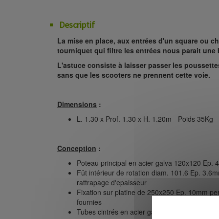
Descriptif
La mise en place, aux entrées d'un square ou ch
tourniquet qui filtre les entrées nous parait un
L'astuce consiste à laisser passer les poussettes
sans que les scooters ne prennent cette voie.
Dimensions
:
L. 1.30 x Prof. 1.30 x H. 1.20m - Poids 35Kg
Conception
:
Poteau principal en acier galva 120x120 Ep.
Fût intérieur de rotation diam. 101.6 Ep. 3.
rattrapage d'epaisseur
Fixation sur platine de 250x250 Ep. 10mm per
fournies
Tubes cintrés en acier galva diam. 40 Ep. 2