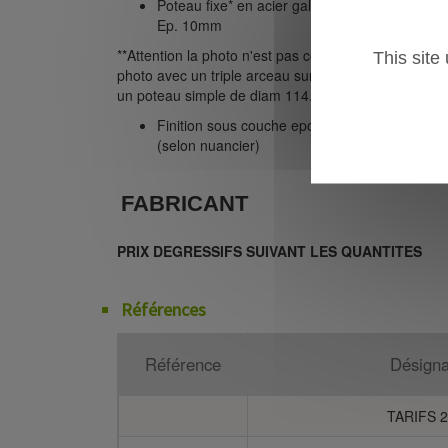
Poteau fixe* en acier galva diam. 114.3 Ep. 3
Ep. 10mm
**Attention la photo n'est pas contractuelle en effet l
This site
photo avec un triple arceau sur une platine de forme
un poteau simple de diam 114.3 mm.
Finition sous couche epoxy + laque polyuréth
(selon nuancier)
FABRICANT
PRIX DEGRESSIFS SUIVANT LES QUANTITES
Références
Référence
Désigna
TARIFS 2