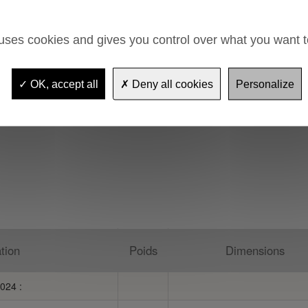
mm fixé sur platine de 150x150
e poteau fixe ici présenté sur la
 uses cookies and gives you control over what you want t
 triangulaire a été remplacé par
OK, accept all
Deny all cookies
Personalize
ane avec polymérisation au four
tion
Poids
Dimensions
024 :