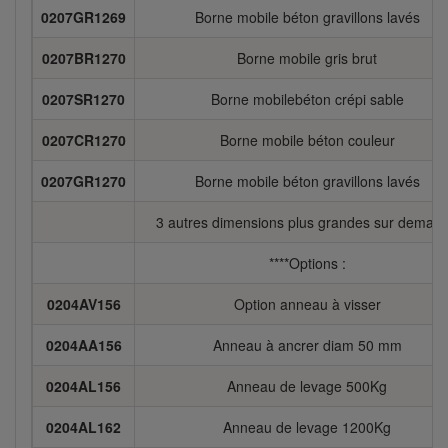
0207GR1269
Borne mobile béton gravillons lavés
0207BR1270
Borne mobile gris brut
0207SR1270
Borne mobilebéton crépi sable
0207CR1270
Borne mobile béton couleur
0207GR1270
Borne mobile béton gravillons lavés
3 autres dimensions plus grandes sur deman
****Options :
0204AV156
Option anneau à visser
0204AA156
Anneau à ancrer diam 50 mm
0204AL156
Anneau de levage 500Kg
0204AL162
Anneau de levage 1200Kg