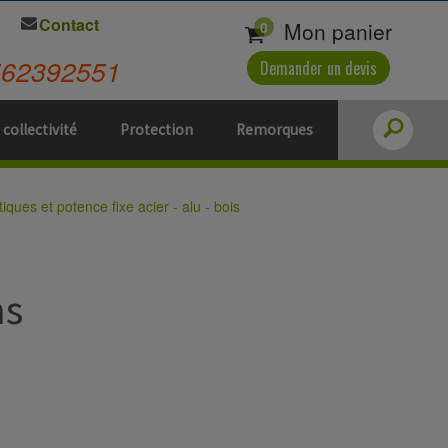
Contact
Mon panier
0
562392551
Demander un devis
 collectivité
Protection
Remorques
tiques et potence fixe acier - alu - bois
ns