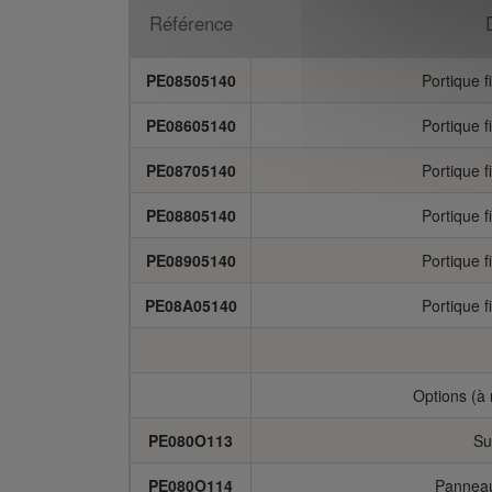
Référence
PE08505140
Portique f
PE08605140
Portique f
PE08705140
Portique f
PE08805140
Portique f
PE08905140
Portique f
PE08A05140
Portique f
Options (à 
PE080O113
Su
PE080O114
Panneau