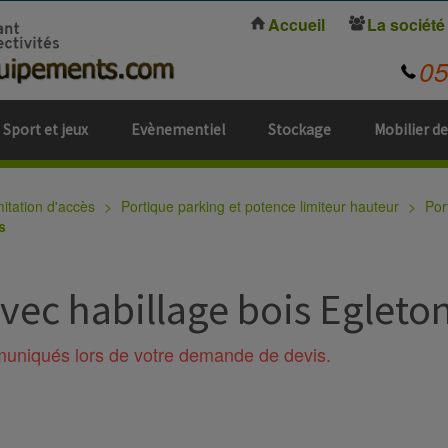
Accueil
La société
0
Sport et jeux
Evènementiel
Stockage
Mobilier de
mitation d'accès
Portique parking et potence limiteur hauteur
Por
s
avec habillage bois Egleto
mmuniqués lors de votre demande de devis.