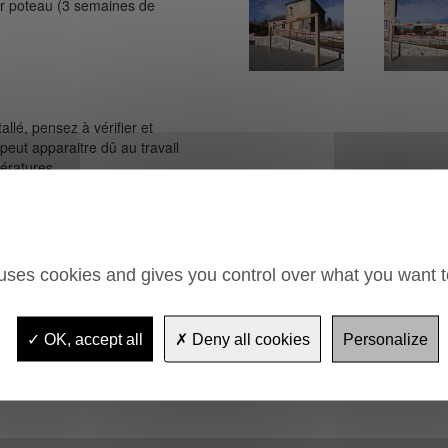
ar poteau (3 semaines de
allé, pensez à vérifier et
 peut apparaitre dû au travail
pératures.
 uses cookies and gives you control over what you want t
on bois horizontale suspendus
OK, accept all
Deny all cookies
Personalize
tes rouges