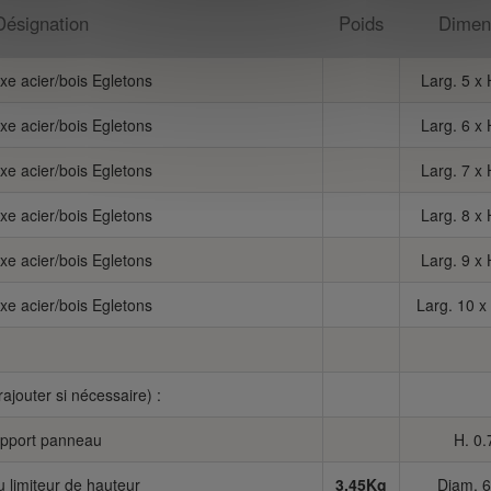
Désignation
Poids
Dimen
ixe acier/bois Egletons
Larg. 5 x
ixe acier/bois Egletons
Larg. 6 x
ixe acier/bois Egletons
Larg. 7 x
ixe acier/bois Egletons
Larg. 8 x
ixe acier/bois Egletons
Larg. 9 x
ixe acier/bois Egletons
Larg. 10 x
rajouter si nécessaire) :
pport panneau
H. 0
 limiteur de hauteur
3.45Kg
Diam. 