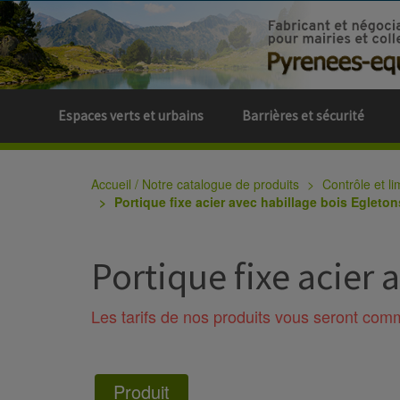
Espaces verts et urbains
Barrières et sécurité
Accueil / Notre catalogue de produits
Contrôle et li
Portique fixe acier avec habillage bois Egleton
Portique fixe acier 
Les tarifs de nos produits vous seront co
Produit