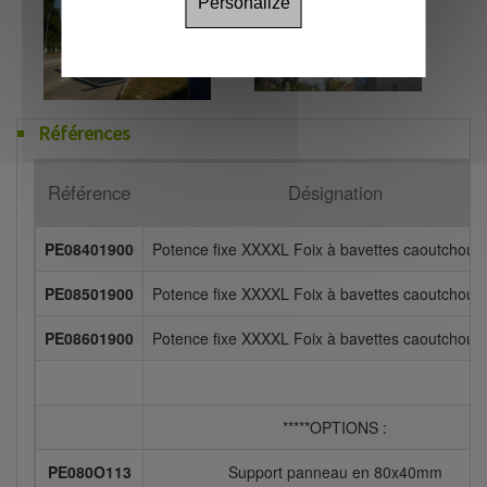
Personalize
Références
Référence
Désignation
PE08401900
Potence fixe XXXXL Foix à bavettes caoutchou
PE08501900
Potence fixe XXXXL Foix à bavettes caoutchou
PE08601900
Potence fixe XXXXL Foix à bavettes caoutchou
*****OPTIONS :
PE080O113
Support panneau en 80x40mm