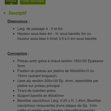
Produit
Fiche technique
Descriptif
Dimensions
:
Larg. de passage 4 - 5 et 6m
Hauteur sous lisse 4m - H. sous bavette 3m ou
hauteur sous lisse h 5met 3,5 à h 4m sous bavette
Conception
:
Poteau acier galva à chaud section 150x150 Epaisseur
5mm
Fixation du poteau sur platine de 500x500x10 ou
15mm (suivant longueur).
Lisse alu section 200x100 Ep. 4mm, assemblée par
platine sur poteau principal
Tirant de maintien prévu
Support bavette en 80x40mm
Bavettes caoutchouc Larg. 0.25 x H. 1.40m; Bavettes
caoutchouc recouvertes d'une plaque alu Ep. 1mm
collée et rivétée avec bandes rétroréfléchissantes