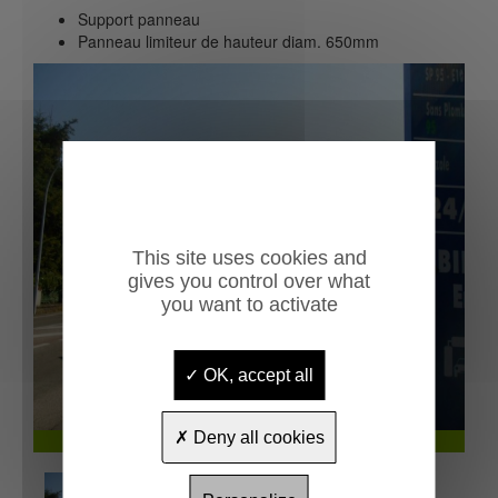
Support panneau
Panneau limiteur de hauteur diam. 650mm
This site uses cookies and
Previous
Next
gives you control over what
you want to activate
OK, accept all
Deny all cookies
Potence fixe Ariège XXXXL avec bavetttes