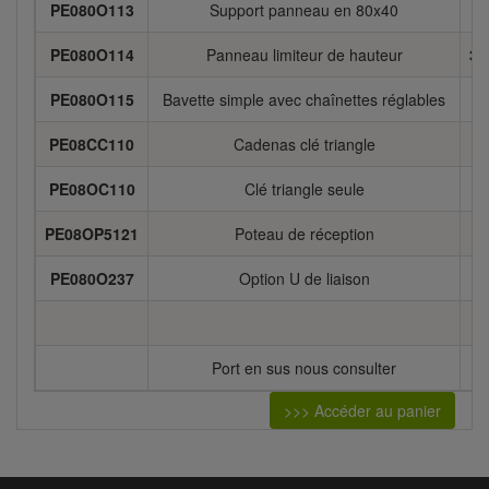
PE080O113
Support panneau en 80x40
PE080O114
Panneau limiteur de hauteur
3.
PE080O115
Bavette simple avec chaînettes réglables
PE08CC110
Cadenas clé triangle
PE08OC110
Clé triangle seule
PE08OP5121
Poteau de réception
1
PE080O237
Option U de liaison
Port en sus nous consulter
>>> Accéder au panier