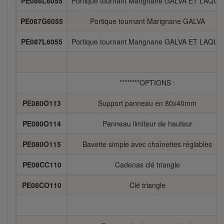
PE086L6055
Portique tournant Marignane GALVA ET LAQUE
PE087G6055
Portique tournant Marignane GALVA
PE087L6055
Portique tournant Marignane GALVA ET LAQUE
********OPTIONS :
PE080O113
Support panneau en 80x40mm
PE080O114
Panneau limiteur de hauteur
PE080O115
Bavette simple avec chaînettes réglables
PE08CC110
Cadenas clé triangle
PE08CO110
Clé triangle