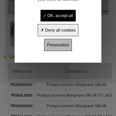
OK, accept all
Deny all cookies
Personalize
Références
Référence
Désignation
PE085G6055
Portique tournant Marignane GALVA
PE085L6055
Portique tournant Marignane GALVA ET LAQUE
PE086G6055
Portique tournant Marignane GALVA