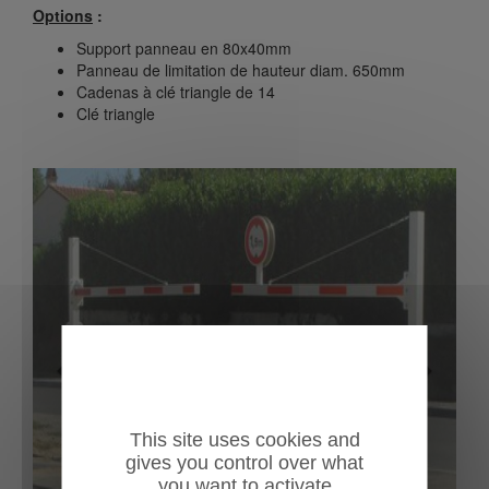
Options
:
Support panneau en 80x40mm
Panneau de limitation de hauteur diam. 650mm
Cadenas à clé triangle de 14
Clé triangle
Previous
Next
This site uses cookies and
gives you control over what
you want to activate