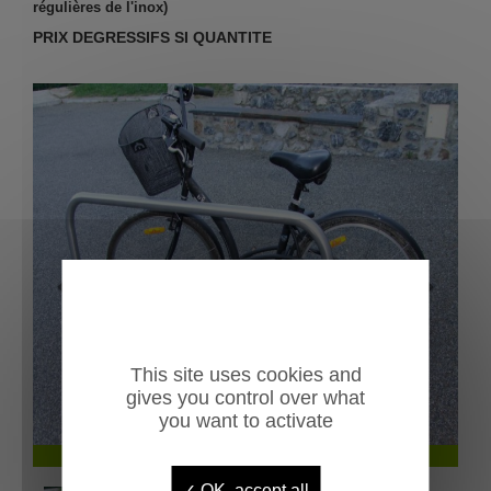
régulières de l'inox)
PRIX DEGRESSIFS SI QUANTITE
Previous
Next
This site uses cookies and
gives you control over what
you want to activate
arceau velos
OK, accept all