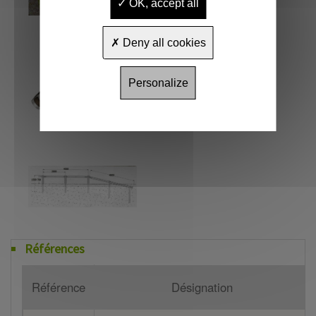
OK, accept all
Deny all cookies
Personalize
Références
Référence
Désignation