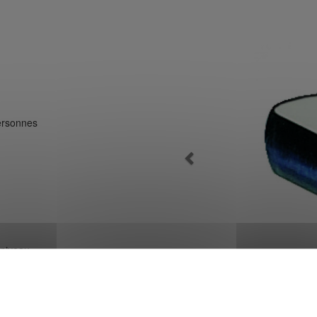
personnes
Previous
 niveau
ement
Détail chant de plate
oire