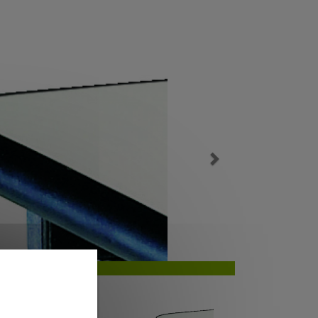
Next
au