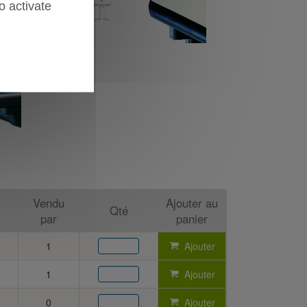
o activate
Vendu
Ajouter au
Qté
par
panier
1
Ajouter
1
Ajouter
0
Ajouter