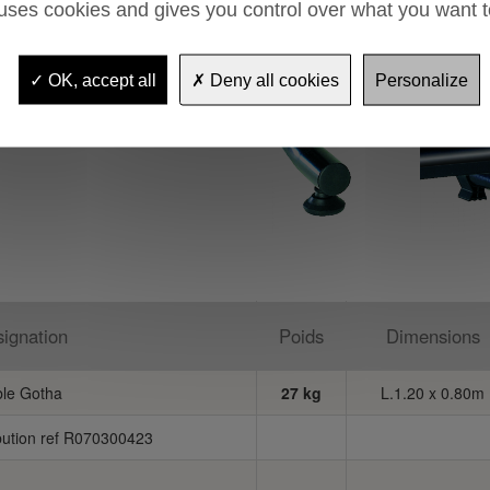
 uses cookies and gives you control over what you want t
OK, accept all
Deny all cookies
Personalize
ignation
Poids
Dimensions
ble Gotha
27 kg
L.1.20 x 0.80m
bution ref R070300423