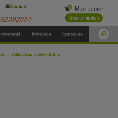
Contact
Mon panier
0
562392551
Demander un devis
 collectivité
Protection
Remorques
xes
Table de collectivité Gotha