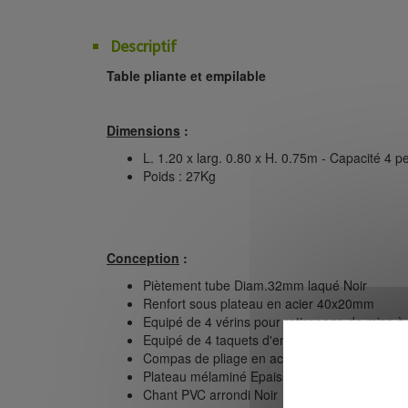
Descriptif
Table pliante et empilable
Dimensions
:
L. 1.20 x larg. 0.80 x H. 0.75m - Capacité 4 
Poids : 27Kg
Conception
:
Piètement tube Diam.32mm laqué Noir
Renfort sous plateau en acier 40x20mm
Equipé de 4 vérins pour rattrapage de mise à
Equipé de 4 taquets d'empilage pour le rang
Compas de pliage en acier
Plateau mélaminé Epaisseur 25mm Couleur iv
Chant PVC arrondi Noir