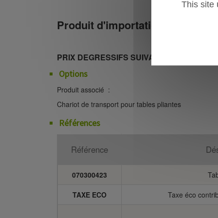
This site
Produit d'importation
PRIX DEGRESSIFS SUIVANT QUANTITATIF
Options
Produit associé :
Chariot de transport pour tables pliantes
Références
Référence
Dés
070300423
Ta
TAXE ECO
Taxe éco contri