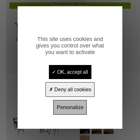
Table pliante Bilbao
Table rect
This site uses cookies and
gives you control over what
you want to activate
OK, accept all
Deny all cookies
Personalize