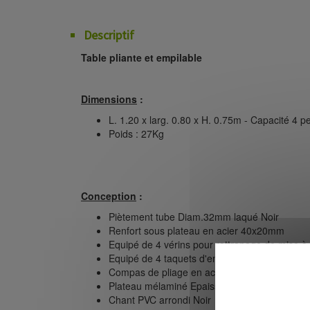
Descriptif
Table pliante et empilable
Dimensions
:
L. 1.20 x larg. 0.80 x H. 0.75m - Capacité 4 
Poids : 27Kg
Conception
:
Piètement tube Diam.32mm laqué Noir
Renfort sous plateau en acier 40x20mm
Equipé de 4 vérins pour rattrapage de mise à
Equipé de 4 taquets d'empilage pour le rang
Compas de pliage en acier
Plateau mélaminé Epaisseur 25mm Couleur iv
Chant PVC arrondi Noir