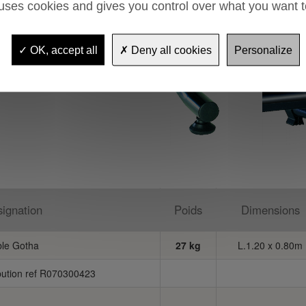
 uses cookies and gives you control over what you want t
OK, accept all
Deny all cookies
Personalize
ignation
Poids
Dimensions
ble Gotha
27 kg
L.1.20 x 0.80m
bution ref R070300423