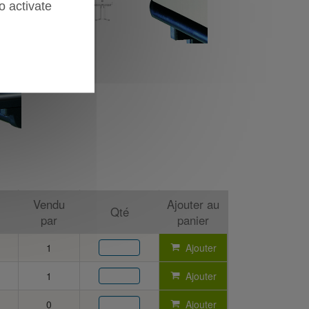
o activate
Vendu
Ajouter au
Qté
par
panier
1
Ajouter
1
Ajouter
0
Ajouter