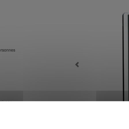
personnes
Previous
 niveau
ement
oire