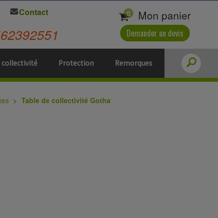
Contact
Mon panier
0
562392551
Demander un devis
 collectivité
Protection
Remorques
xes
Table de collectivité Gotha