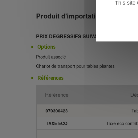
This site
Produit d'importation
PRIX DEGRESSIFS SUIVANT QUANTITATIF
Options
Produit associé :
Chariot de transport pour tables pliantes
Références
Référence
Dés
070300423
Ta
TAXE ECO
Taxe éco contri