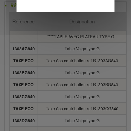
Références
Référence
Désignation
*****TABLE AVEC PLATEAU TYPE G :
1303AG840
Table Volga type G
TAXE ECO
Taxe éco contribution ref R1303AG840
1303BG840
Table Volga type G
TAXE ECO
Taxe éco contribution ref R1303BG840
1303CG840
Table Volga type G
TAXE ECO
Taxe éco contribution ref R1303CG840
1303DG840
Table Volga type G