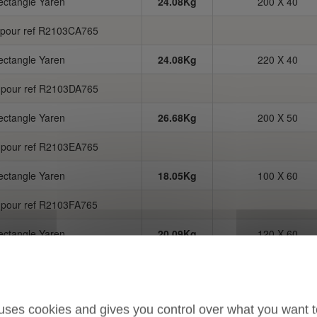
rectangle Yaren
24.08Kg
200 X 40
n pour ref R2103CA765
rectangle Yaren
24.08Kg
220 X 40
n pour ref R2103DA765
rectangle Yaren
26.68Kg
200 X 50
n pour ref R2103EA765
rectangle Yaren
18.05Kg
100 X 60
n pour ref R2103FA765
rectangle Yaren
20.09Kg
120 X 60
n pour ref R2103GA765
rectangle Yaren
22.13Kg
140 X 60
 uses cookies and gives you control over what you want t