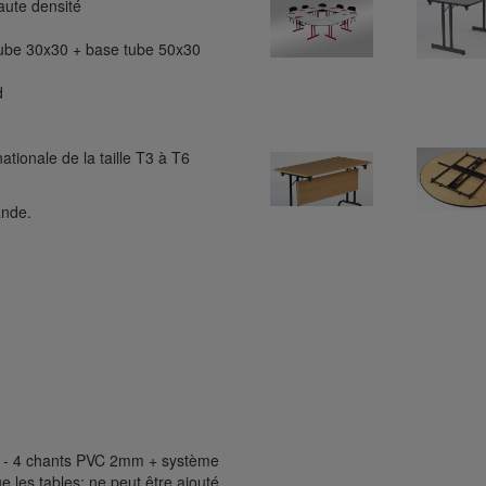
ute densité
tube 30x30 + base tube 50x30
d
tionale de la taille T3 à T6
ande.
- 4 chants PVC 2mm + système
es tables; ne peut être ajouté