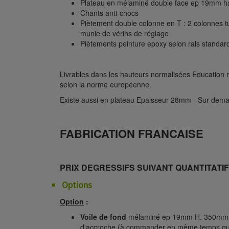
Plateau en mélaminé double face ep 19mm ha
Chants anti-chocs
Piètement double colonne en T : 2 colonnes 
munie de vérins de réglage
Piètements peinture epoxy selon rals standar
Livrables dans les hauteurs normalisées Education na
selon la norme européenne.
Existe aussi en plateau Epaisseur 28mm - Sur dem
FABRICATION FRANCAISE
PRIX DEGRESSIFS SUIVANT QUANTITATIF
Options
Option
:
Voile de fond
mélaminé ep 19mm H. 350mm 
d'accroche (à commander en même temps que l