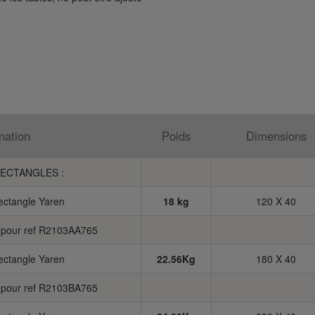
nation
Poids
Dimensions
RECTANGLES :
rectangle Yaren
18 kg
120 X 40
n pour ref R2103AA765
rectangle Yaren
22.56Kg
180 X 40
n pour ref R2103BA765