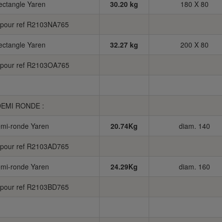
rectangle Yaren
30.20 kg
180 X 80
n pour ref R2103NA765
rectangle Yaren
32.27 kg
200 X 80
n pour ref R2103OA765
DEMI RONDE :
emi-ronde Yaren
20.74Kg
diam. 140
n pour ref R2103AD765
emi-ronde Yaren
24.29Kg
diam. 160
n pour ref R2103BD765