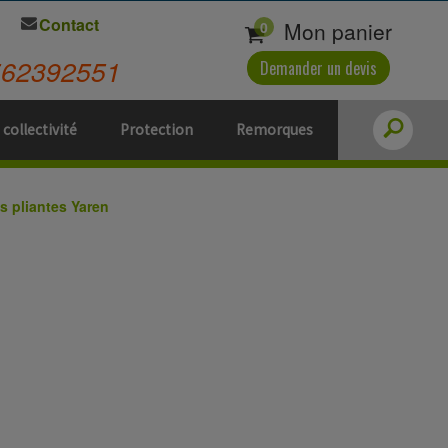
Contact
Mon panier
0
562392551
Demander un devis
 collectivité
Protection
Remorques
s pliantes Yaren