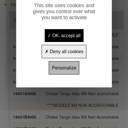
Références
This site uses cookies and
gives you control over what
you want to activate
Référence
Désignation
*****MODELE M4 NON ACCROCHABLE
OK, accept all
14031A4000
Chaise Tango tissu M4 Non accrochable
Deny all cookies
14031A4000
Chaise Tango tissu M4 Non accrochable
Personalize
14031A4000
Chaise Tango tissu M4 Non accrochable
14031A4000
Chaise Tango tissu M4 Non accrochable
14031A4000
Chaise Tango tissu M4 Non accrochable
*****MODELE M3 NON ACCROCHABLE
14031B4000
Chaise Tango tissu M3 Non Accrochable