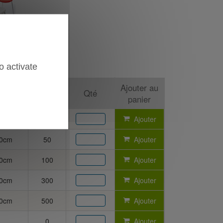
o activate
Vendu
Ajouter au
Qté
par
panier
80cm
15
Ajouter
80cm
50
Ajouter
80cm
100
Ajouter
80cm
300
Ajouter
80cm
500
Ajouter
0
Ajouter