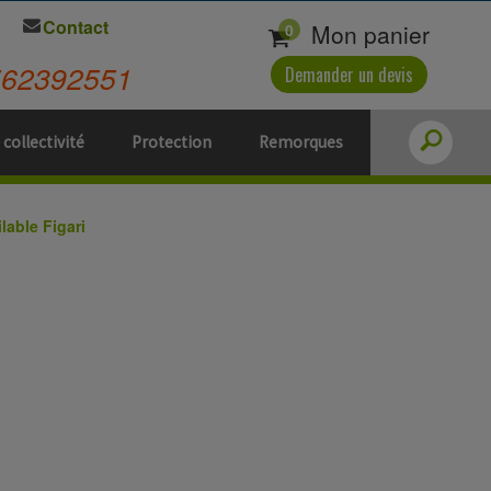
Contact
Mon panier
0
562392551
Demander un devis
 collectivité
Protection
Remorques
lable Figari