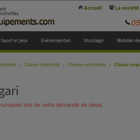
Accueil
La société
0
Sport et jeux
Evènementiel
Stockage
Mobilier de
lectivité
Chaise collectivité
Chaises empilables
Chaise empi
gari
mmuniqués lors de votre demande de devis.