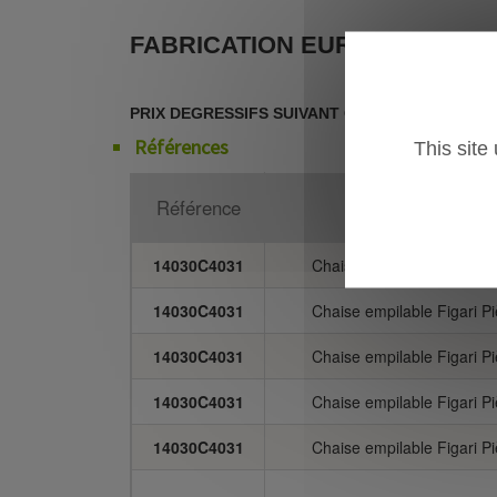
FABRICATION EUROPEENNE
PRIX DEGRESSIFS SUIVANT QUANTITATIF
Références
This site
Référence
Désigna
14030C4031
Chaise empilable Figari
14030C4031
Chaise empilable Figari
14030C4031
Chaise empilable Figari
14030C4031
Chaise empilable Figari
14030C4031
Chaise empilable Figari