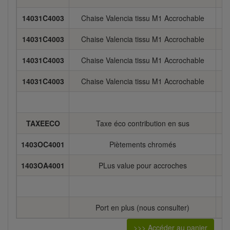
14031C4003
Chaise Valencia tissu M1 Accrochable
5
14031C4003
Chaise Valencia tissu M1 Accrochable
5
14031C4003
Chaise Valencia tissu M1 Accrochable
5
14031C4003
Chaise Valencia tissu M1 Accrochable
5
TAXEECO
Taxe éco contribution en sus
1403OC4001
Piètements chromés
1403OA4001
PLus value pour accroches
Port en plus (nous consulter)
>>> Accéder au panier