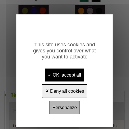
This site uses cookies and
gives you control over what
you want to activate
OK, accept all
Deny all cookies
Références
Personalize
Référence
Désignation
Po
14031A4003
Chaise Valencia tissu M4 Non accrochable
5