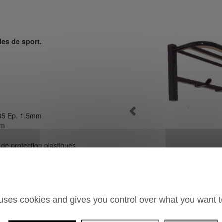
les de sport.
Previous
x35 Ep. 1.5mm
mm
de protection plastiques
ane avec polymérisation au four
chevilles plastiques fournis.
Vestiaire
 uses cookies and gives you control over what you want t