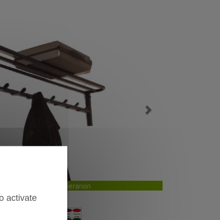
Next
 mural porte bagages Seranon
o activate