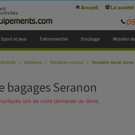
Accueil
La société
0
Sport et jeux
Evènementiel
Stockage
Mobilier de
lectivité
Vestiaires
Vestiaires muraux
Vestiaire mural port
te bagages Seranon
mmuniqués lors de votre demande de devis.