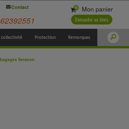
Contact
Mon panier
0
562392551
Demander un devis
 collectivité
Protection
Remorques
e bagages Seranon