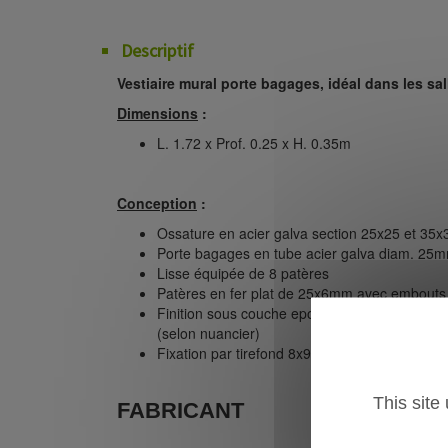
Descriptif
Vestiaire mural porte bagages, idéal dans les sal
Dimensions
:
L. 1.72 x Prof. 0.25 x H. 0.35m
Conception
:
Ossature en acier galva section 25x25 et 35
Porte bagages en tube acier galva diam. 25
Lisse équipée de 8 patères
Patères en fer plat de 25x6mm avec embouts 
Finition sous couche epoxy + laque polyuréth
(selon nuancier)
Fixation par tirefond 8x90 avec cache écrou + 
This site
FABRICANT