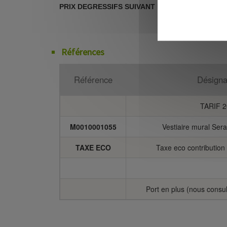
PRIX DEGRESSIFS SUIVANT LES QUANTITES
Références
Référence
Désigna
TARIF 2
M0010001055
Vestiaire mural Ser
TAXE ECO
Taxe eco contributio
Port en plus (nous consult