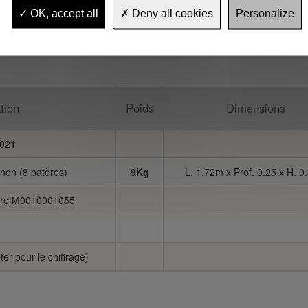
OK, accept all
Deny all cookies
Personalize
tion
Poids
Dimensions
021
anon (8 patères)
9Kg
L. 1.72m x Prof. 0.25 x H. 
n refM0010001055
er pour le chiffrage)