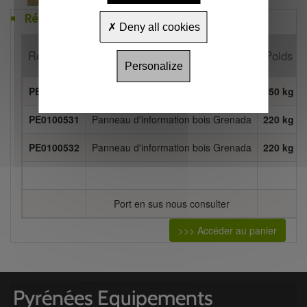
Références
Deny all cookies
Référence
Désignation
Poids
Personalize
PE0100529
Panneau d'information bois Grenada
250 kg
PE0100531
Panneau d'information bois Grenada
220 kg
PE0100532
Panneau d'information bois Grenada
220 kg
Port en sus nous consulter
>>> Accéder au panier