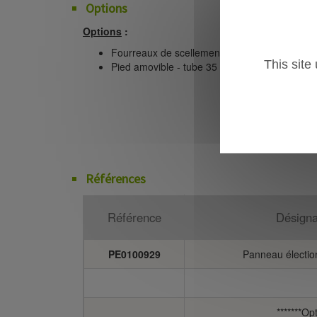
Options
Options
:
Fourreaux de scellement fournis : Tube diam.
This site
Pied amovible - tube 35 Ep. 1,5
Références
Référence
Désigna
PE0100929
Panneau électio
*******Opt