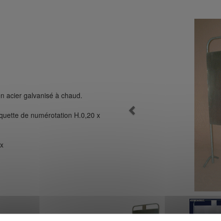
n acier galvanisé à chaud.
Previous
tiquette de numérotation H.0,20 x
ux