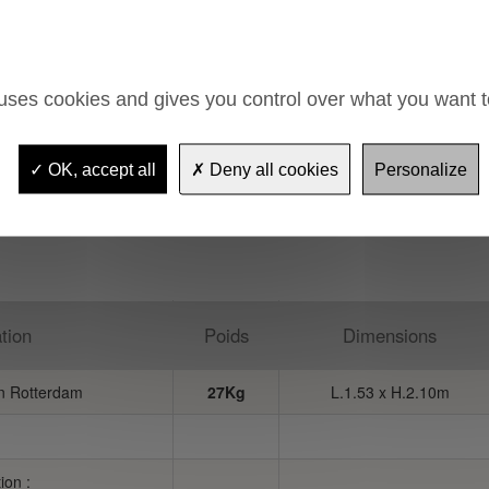
 40 ep. 1,5 - H. 0,30m
 uses cookies and gives you control over what you want t
OK, accept all
Deny all cookies
Personalize
tion
Poids
Dimensions
n Rotterdam
27Kg
L.1.53 x H.2.10m
ion :