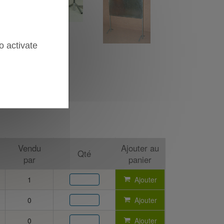
o activate
Vendu
Ajouter au
Qté
par
panier
1
Ajouter
0
Ajouter
0
Ajouter