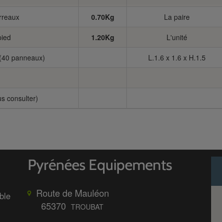
rreaux
0.70Kg
La paire
pied
1.20Kg
L'unité
(40 panneaux)
L.1.6 x 1.6 x H.1.5
us consulter)
Route de Mauléon
ble
65370
TROUBAT