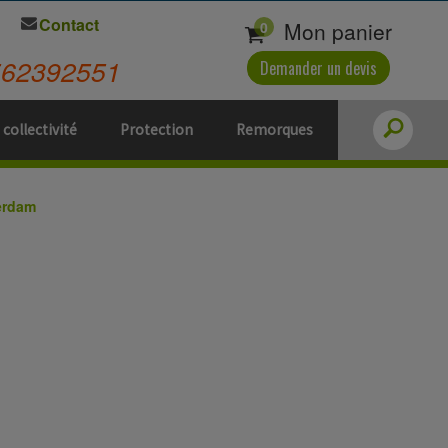
Contact
Mon panier
0
562392551
Demander un devis
 collectivité
Protection
Remorques
erdam