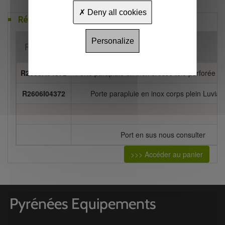
Deny all cookies
Références
Personalize
Référence
Désignation
R2606A04372
Porte parapluie en inox brossé tole perforée L
R2606I04372
Porte parapluie en inox corps plein Luvia 
Port en sus nous consulter
>>> Accéder au panier