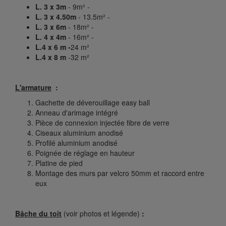
L. 3 x 3m
- 9m² -
L. 3 x 4.50m
- 13.5m² -
L. 3 x 6m
- 18m² -
L. 4 x 4m
- 16m² -
L.4 x 6 m -
24 m²
L.4 x 8 m
-32 m²
L'armature
:
Gachette de déverouillage easy ball
Anneau d'arimage intégré
Pièce de connexion injectée fibre de verre
Ciseaux aluminium anodisé
Profilé aluminium anodisé
Poignée de réglage en hauteur
Platine de pied
Montage des murs par velcro 50mm et raccord entre
eux
Bâche du toit
(voir photos et légende)
: