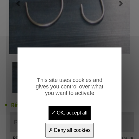
Previous
Next
This site uses cookies and
gives you control over what
you want to activate
Références
OK, accept all
Référence
Désignation
Deny all cookies
PE11A01311
Crochet inox de bâches pour tube diam. 30