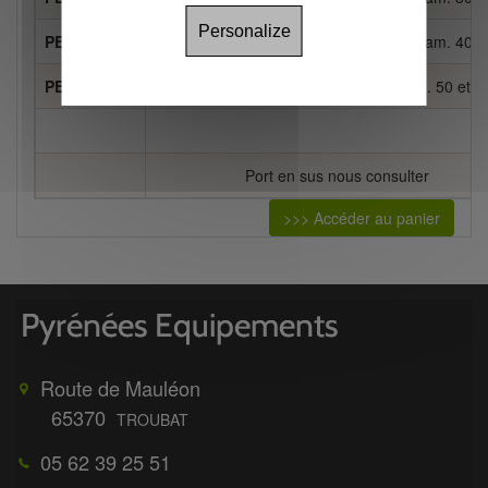
Personalize
PE11B01311
Crochet inox de bâches pour tube diam. 40
PE11C01311
Crochet inox de bâches pour tube diam. 50 et
Port en sus nous consulter
>>> Accéder au panier
Route de Mauléon
65370
TROUBAT
05 62 39 25 51