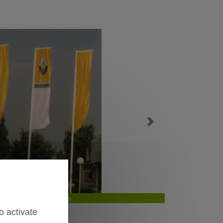
Next
 avec potence vinaros
o activate