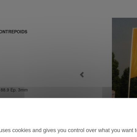
CONTREPOIDS
Previous
u 88.9 Ep. 3mm
ane avec polymérisation au four
Mat
 225 x L. 150cm (mât de 6m) - H. 300 x
 uses cookies and gives you control over what you want t
m)