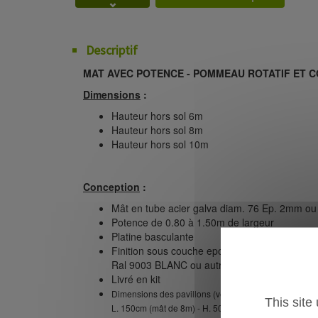
Descriptif
MAT AVEC POTENCE - POMMEAU ROTATIF ET 
Dimensions
:
Hauteur hors sol 6m
Hauteur hors sol 8m
Hauteur hors sol 10m
Conception
:
Mât en tube acier galva diam. 76 Ep. 2mm o
Potence de 0.80 à 1.50m de largeur
Platine basculante
Finition sous couche epoxy + laque polyuréth
Ral 9003 BLANC ou autres
Livré en kit
Dimensions des pavillons (vertical) à commander : H.
This site
L. 150cm (mât de 8m) - H. 500 x L. 150cm (mât de 10