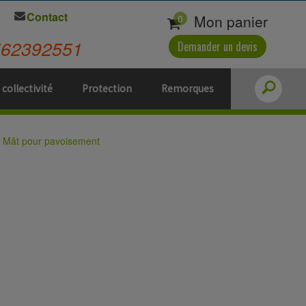
Contact
Mon panier
0
562392551
Demander un devis
 collectivité
Protection
Remorques
Mât pour pavoisement