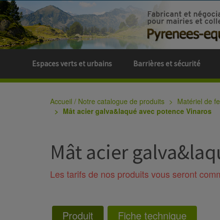
Espaces verts et urbains
Barrières et sécurité
Accueil / Notre catalogue de produits
Matériel de f
Mât acier galva&laqué avec potence Vinaros
Mât acier galva&laq
Les tarifs de nos produits vous seront co
Produit
Fiche technique