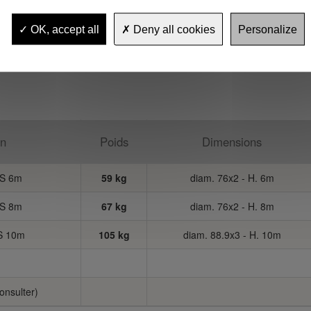
OK, accept all
Deny all cookies
Personalize
on
Poids
Dimensions
HS 6m
59 kg
diam. 76x2 - H. 6m
HS 8m
67 kg
diam. 76x2 - H. 8m
S 10m
105 kg
diam. 88.9x3 - H. 10m
onsulter)