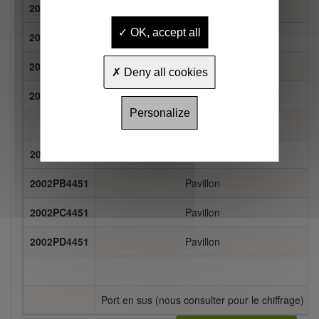
2002DA4450
Drapeau
OK, accept all
2002DB4450
Drapeau
2002DC4450
Drapeau
Deny all cookies
2002DD4450
Drapeau
Personalize
2002PA4451
Pavillon
2002PB4451
Pavillon
2002PC4451
Pavillon
2002PD4451
Pavillon
Port en sus (nous consulter pour le chiffrage)