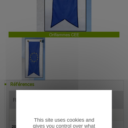
Oriflammes CEE
Références
Référence
Désignation
TARIF SUR DEMANDE
This site uses cookies and
gives you control over what
20021O4435
Oriflammes France