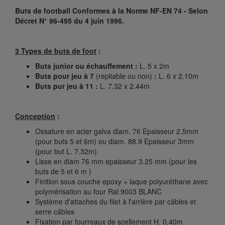
Buts de football Conformes à la Norme NF-EN 74 - Selon
Décret N° 96-495 du 4 juin 1996.
3 Types de buts de foot
:
Buts junior ou échauffement :
L. 5 x 2m
Buts pour jeu à 7
(repliable ou non)
:
L. 6 x 2.10m
Buts pur jeu à 11 :
L. 7.32 x 2.44m
Conception
:
Ossature en acier galva diam. 76 Epaisseur 2.5mm
(pour buts 5 et 6m) ou diam. 88.9 Epaisseur 3mm
(pour but L. 7.32m)
Lisse en diam 76 mm epaisseur 3.25 mm (pour les
buts de 5 et 6 m )
Finition sous couche epoxy + laque polyuréthane avec
polymérisation au four Ral 9003 BLANC
Système d'attaches du filet à l'arrière par câbles et
serre câbles
Fixation par fourreaux de scellement H. 0.40m