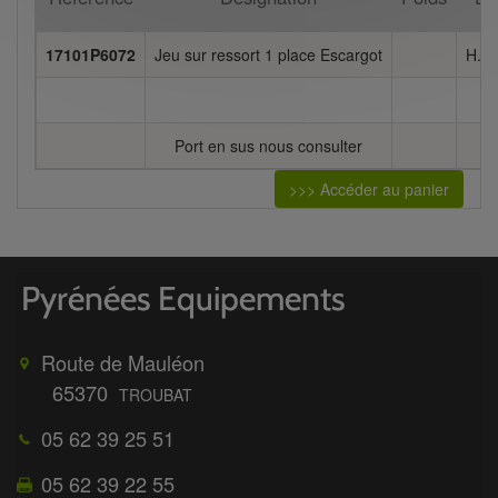
17101P6072
Jeu sur ressort 1 place Escargot
H. a
Port en sus nous consulter
>>> Accéder au panier
Route de Mauléon
65370
TROUBAT
05 62 39 25 51
05 62 39 22 55