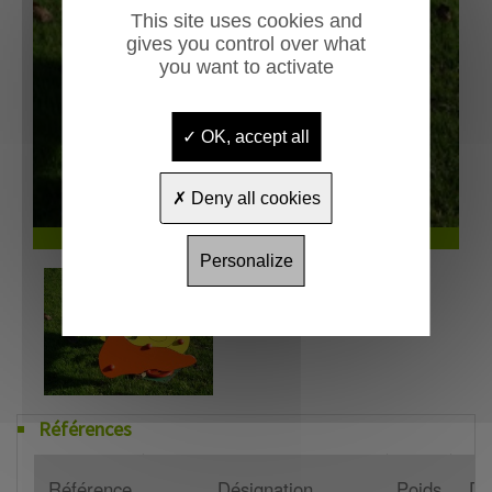
This site uses cookies and
gives you control over what
Previous
Next
you want to activate
OK, accept all
Deny all cookies
Jeu sur ressort 2 places Escargot
Personalize
Références
Référence
Désignation
Poids
Di