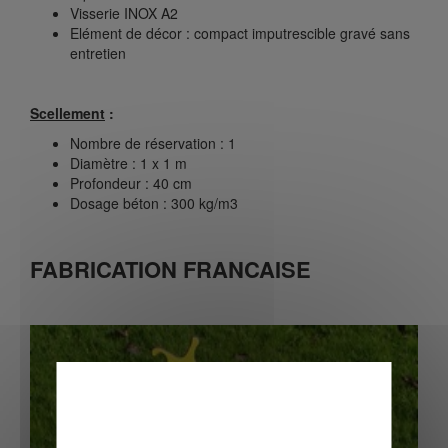
Visserie INOX A2
Elément de décor : compact imputrescible gravé sans
entretien
Scellement
:
Nombre de réservation : 1
Diamètre : 1 x 1 m
Profondeur : 40 cm
Dosage béton : 300 kg/m3
FABRICATION FRANCAISE