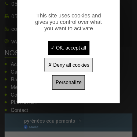
05 62 39 25 51
05 62 39 22 55
This site uses cookies and
gives you control over what
contact@pyrenees-equipements.com
you want to activate
www.pyrenees-equipements.com
OK, accept all
NOS SERVICES
Accueil
Deny all cookies
Capacité personnes selon Dimensions table
Rals couleur
Personalize
Mentions légales
Conditions générales de vente
Plan du site
Contact