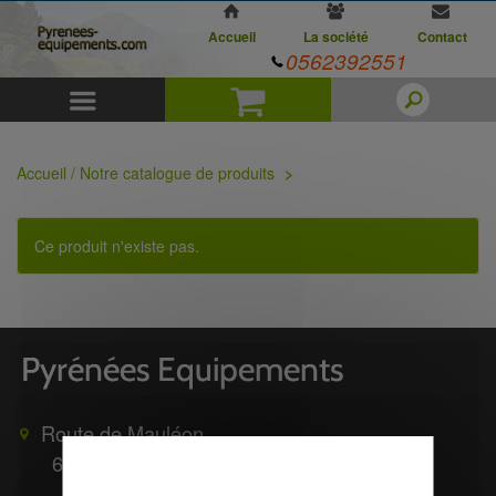
Accueil
La société
Contact
0562392551
Menu
Panier
Accueil / Notre catalogue de produits
Ce produit n'existe pas.
Route de Mauléon
65370
TROUBAT