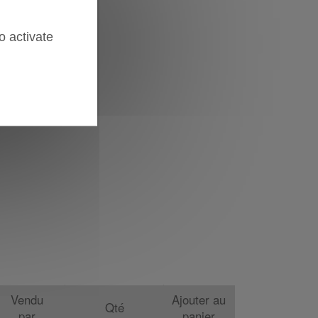
o activate
Vendu
Ajouter au
Qté
par
panier