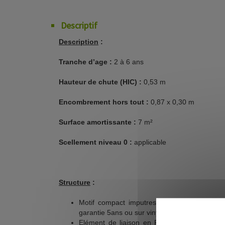
Descriptif
Description
:
Tranche d’age :
2 à 6 ans
Hauteur de chute (HIC) :
0,53 m
Encombrement hors tout :
0,87 x 0,30 m
Surface amortissante :
7 m²
Scellement niveau 0 :
applicable
Structure
:
Motif compact imputrescible sans entretien
garantie 5ans ou sur vinyle collé, tenue 5 ans
Elément de liaison en PIN ROUGE NORD o