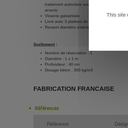
traitement autoclave sous pression, classe 3
arsenic
This site
Visserie galvanisée
Livré avec 3 platines de scellement longueu
Ressort diamètre extérieur 170 mm, hauteur 
Scellement
:
Nombre de réservation : 1
Diamètre : 1 x 1 m
Profondeur : 40 cm
Dosage béton : 300 kg/m3
FABRICATION FRANCAISE
Références
Référence
Désign