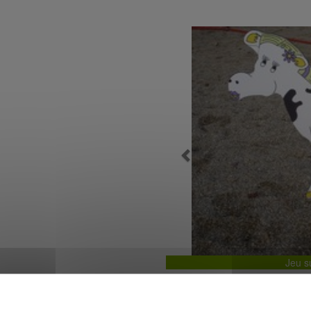
Previous
Jeu s
 ép.12 mm, sérigraphié 2 faces,
rigine FINLANDE et/ou SUEDE,