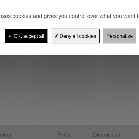
, solution aqueuse sans chrome ni
 uses cookies and gives you control over what you want t
r 400 mm
400 mm, fil diamètre 17,5 mm
OK, accept all
Deny all cookies
Personalize
ation
Poids
Dimensions