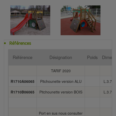
Références
Référence
Désignation
Poids
Dimens
TARIF 2020
R1710A06065
Pitchounette version ALU
L.3.77 
R1710B06065
Pitchounette version BOIS
L.3.77 
Port en sus nous consulter