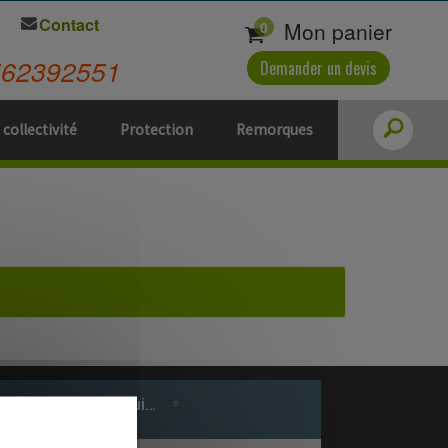
Contact
Mon panier
0
562392551
Demander un devis
 collectivité
Protection
Remorques