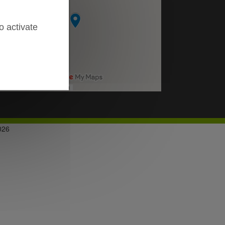
o activate
026