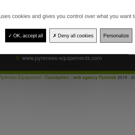
Route de Mauléon
ble
65370
TROUBAT
 uses cookies and gives you control over what you want t
05 62 39 25 51
05 62 39 22 55
OK, accept all
Deny all cookies
Personalize
contact@pyrenees-equipements.com
www.pyrenees-equipements.com
Pyrénées Équipement
-
Conception : web agency Pyréweb
2019 - 2