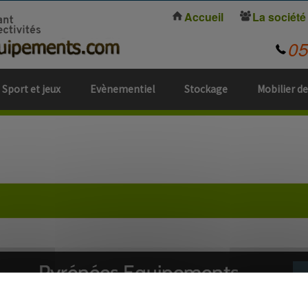
Accueil
La société
0
Sport et jeux
Evènementiel
Stockage
Mobilier de