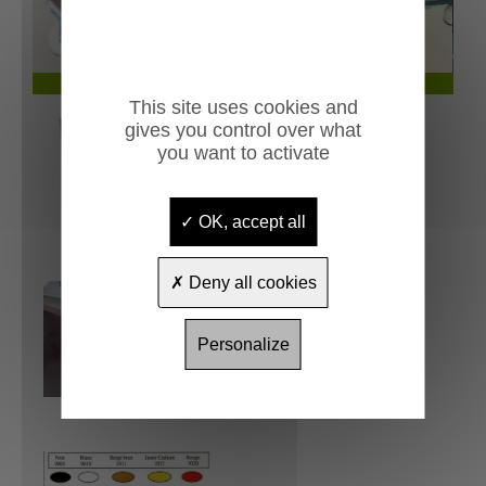
crochet Evenos
Nuancier couleu
This site uses cookies and
gives you control over what
you want to activate
OK, accept all
Deny all cookies
Personalize