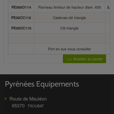
PE080O114
Panneau limiteur de hauteur diam. 650
3.4
PE08CC110
Cadenas clé triangle
PE08OC110
Clé triangle
Port en sus nous consulter
>>> Accéder au panier
Route de Mauléon
65370
TROUBAT